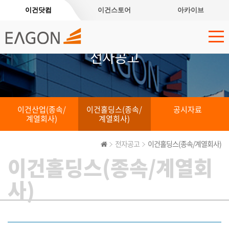
이건닷컴
이건스토어
아카이브
전자공고
이건산업(종속/
이건홀딩스(종속/
공시자료
계열회사)
계열회사)
전자공고
이건홀딩스(종속/계열회사)
이건홀딩스(종속/계열회
사)