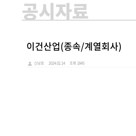
공시자료
이건산업(종속/계열회사)
신남호
2024.02.14
조회 1845