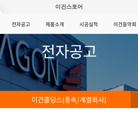
이건스토어
전자공고
제품소개
시공실적
이건음악회
전자공고
이건홀딩스(종속/계열회사)