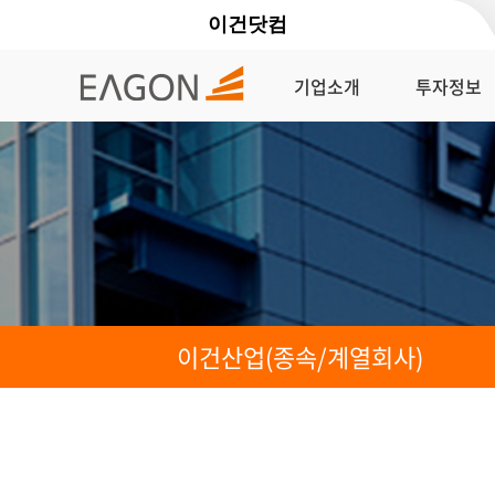
이건닷컴
기업소개
투자정보
이건산업(종속/계열회사)