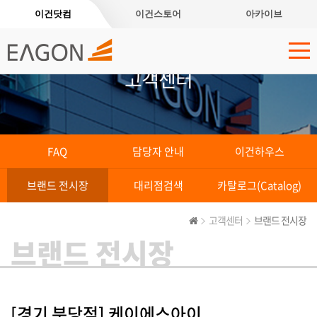
이건닷컴
이건스토어
아카이브
고객센터
FAQ
담당자 안내
이건하우스
브랜드 전시장
대리점검색
카탈로그(Catalog)
고객센터
브랜드 전시장
브랜드 전시장
[경기 분당점] 케이에스아이