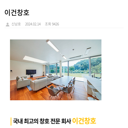
이건창호
신남호
2024.02.14
조회 9426
|
이건창호
국내 최고의 창호 전문 회사