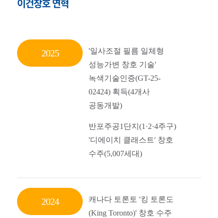
이건창호 연혁
'일사조절 필름 일체형
2025
성능가변 창호 기술'
녹색기술인증(GT-25-
02424) 획득(4개사
공동개발)
반포주공1단지(1·2
·4주구)
'디에이치 클래스트' 창호
수주(5,007세대)
캐나다 토론토 '킹 토론도
2024
(King Toronto)' 창호 수주