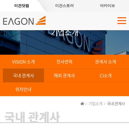
이건닷컴
이건스토어
아카이브
기업소개
VISION 소개
전사연혁
관계사 소개
국내 관계사
해외 관계사
CI소개
위치안내
기업소개
국내 관계사
국내 관계사