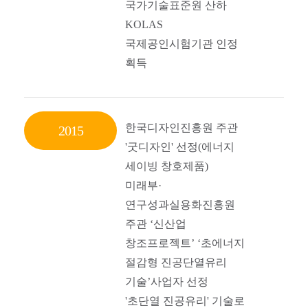
국가기술표준원 산하
KOLAS
국제공인시험기관 인정
획득
한국디자인진흥원 주관
2015
'굿디자인' 선정(에너지
세이빙 창호제품)
미래부·
연구성과실용화진흥원
주관 ‘신산업
창조프로젝트’ ‘초에너지
절감형 진공단열유리
기술’사업자 선정
'초단열 진공유리' 기술로